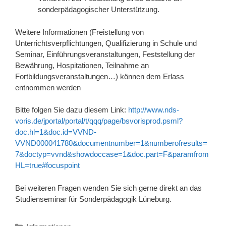
sonderpädagogischer Unterstützung.
Weitere Informationen (Freistellung von
Unterrichtsverpflichtungen, Qualifizierung in Schule und
Seminar, Einführungsveranstaltungen, Feststellung der
Bewährung, Hospitationen, Teilnahme an
Fortbildungsveranstaltungen…) können dem Erlass
entnommen werden
Bitte folgen Sie dazu diesem Link:
http://www.nds-
voris.de/jportal/portal/t/qqq/page/bsvorisprod.psml?
doc.hl=1&doc.id=VVND-
VVND000041780&documentnumber=1&numberofresults=
7&doctyp=vvnd&showdoccase=1&doc.part=F&paramfrom
HL=true#focuspoint
Bei weiteren Fragen wenden Sie sich gerne direkt an das
Studienseminar für Sonderpädagogik Lüneburg.
Kategorien