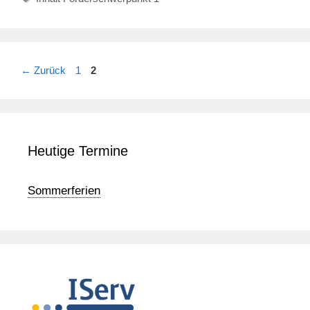
Seite
Seite
←
Zurück
1
2
Heutige Termine
Sommerferien