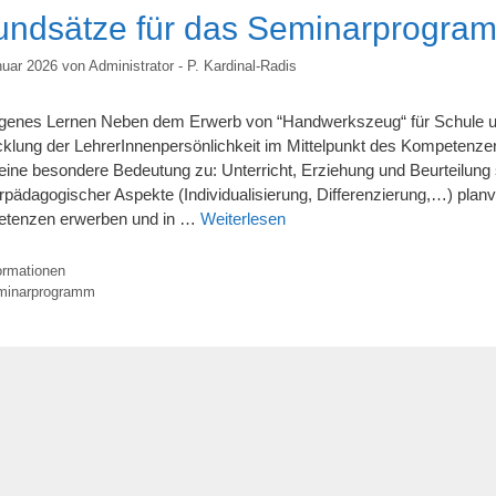
undsätze für das Seminarprogra
nuar 2026
von
Administrator - P. Kardinal-Radis
genes Lernen Neben dem Erwerb von “Handwerkszeug“ für Schule und
cklung der LehrerInnenpersönlichkeit im Mittelpunkt des Kompetenze
eine besondere Bedeutung zu: Unterricht, Erziehung und Beurteilung 
pädagogischer Aspekte (Individualisierung, Differenzierung,…) planv
tenzen erwerben und in …
Weiterlesen
egorien
ormationen
lagwörter
minarprogramm