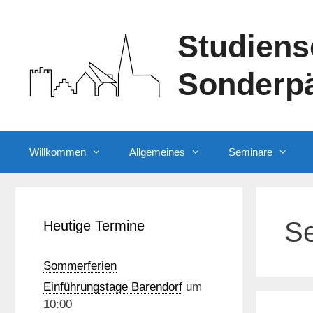
Zum
Inhalt
Studiens
springen
Sonderp
Willkommen
Allgemeines
Seminare
S
Heutige Termine
Sommerferien
Einführungstage Barendorf
um
10:00