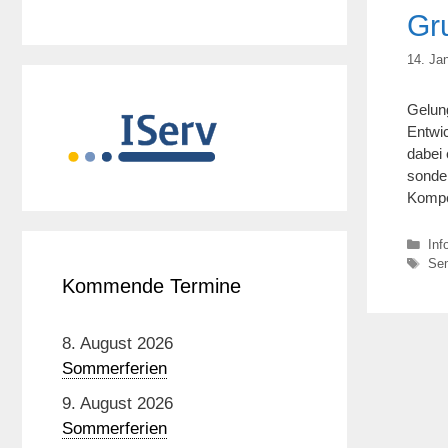
Gr
14. Ja
Gelun
Entwi
dabei 
sonder
Kompe
Kat
Inf
Sch
Se
Kommende Termine
8. August 2026
Sommerferien
9. August 2026
Sommerferien